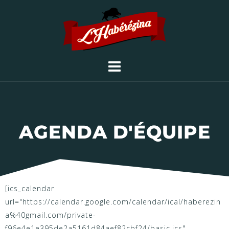
AGENDA D'ÉQUIPE
[ics_calendar
url="https://calendar.google.com/calendar/ical/haberezin
a%40gmail.com/private-
f96e4e1e395de2a5161d84aef82cbf24/basic.ics"