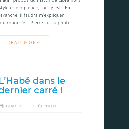
matin, propos du match de Libramont.
Style et éloquence, tout y est ! En
revanche, il faudra m’expliquer
pourquoi c’est Pierre sur la photo.
READ MORE
L’Habé dans le
dernier carré !
19 mai 2011
Presse