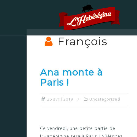
François
Ana monte à
Paris !
25 avril 2019
Uncategorized
Ce vendredi, une petite partie de
L’Habérézina sera à Paris ! N’Hésitez