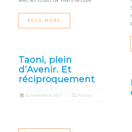
avec les scouts de Villers-la-Loue.
READ MORE
Taoni, plein
d’Avenir. Et
réciproquement
22 novembre 2017
Presse