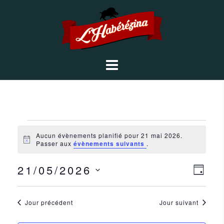
Aucun évènements planifié pour 21 mai 2026.
N
Passer aux
évènements suivants
.
o
t
N
N
21/05/2026
i
J
c
a
a
e
O
S
v
U
é
v
i
R
Jour précédent
Jour suivant
l
g
i
a
e